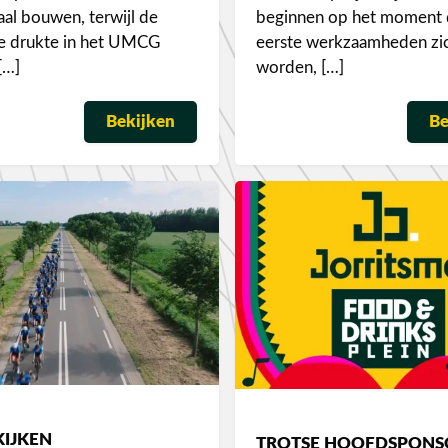
aal bouwen, terwijl de
beginnen op het moment 
se drukte in het UMCG
eerste werkzaamheden zi
[…]
worden, […]
Bekijken
Be
KIJKEN
TROTSE HOOFDSPONS