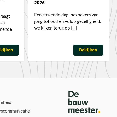
2026
Een stralende dag, bezoekers van
raagt
jong tot oud en volop gezelligheid:
aan
we kijken terug op […]
omende
kijken
Bekijken
mheid
scommunicatie