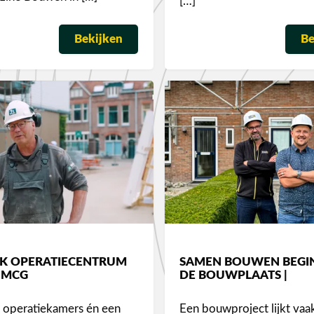
[…]
Bekijken
Be
IJK OPERATIECENTRUM
SAMEN BOUWEN BEGI
UMCG
DE BOUWPLAATS |
 operatiekamers én een
Een bouwproject lijkt vaa