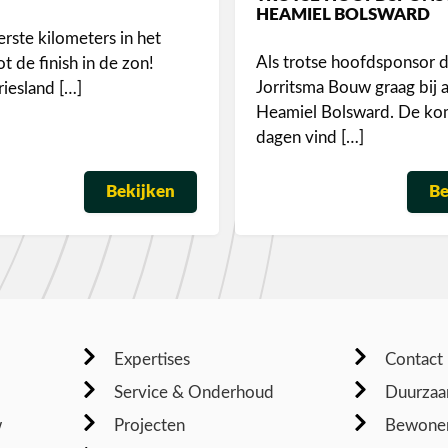
HEAMIEL BOLSWARD
rste kilometers in het
Als trotse hoofdsponsor d
t de finish in de zon!
Jorritsma Bouw graag bij 
riesland […]
Heamiel Bolsward. De k
dagen vind […]
Bekijken
Be
Expertises
Contact
Service & Onderhoud
Duurzaa
w
Projecten
Bewoner