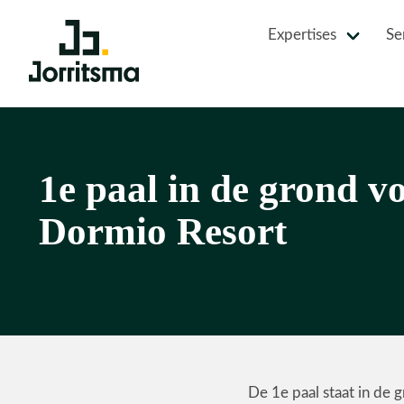
Expertises
Se
1e paal in de grond v
Dormio Resort
De 1e paal staat in de