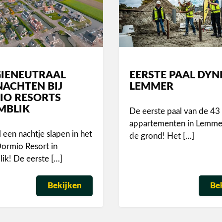
IENEUTRAAL
EERSTE PAAL DY
ACHTEN BIJ
LEMMER
IO RESORTS
MBLIK
De eerste paal van de 43
appartementen in Lemmer 
l een nachtje slapen in het
de grond! Het […]
ormio Resort in
k! De eerste […]
Bekijken
Be