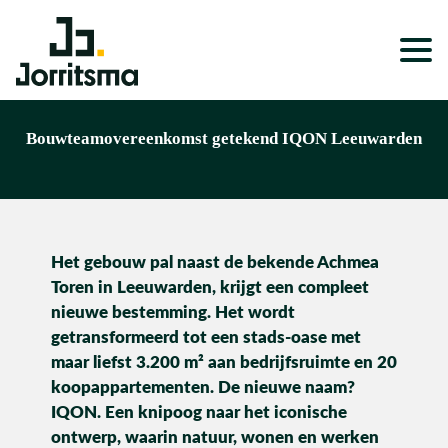
Expertises
Bouwteamovereenkomst getekend IQON Leeuwarden
Service & Onderhoud
Projecten
Het gebouw pal naast de bekende Achmea
Nieuws
Toren in Leeuwarden, krijgt een compleet
Over ons
nieuwe bestemming. Het wordt
getransformeerd tot een stads-oase met
Werken bij
maar liefst 3.200 m² aan bedrijfsruimte en 20
koopappartementen. De nieuwe naam?
IQON. Een knipoog naar het iconische
ontwerp, waarin natuur, wonen en werken
Wonen