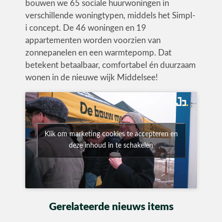
bouwen we 65 sociale huurwoningen in
verschillende woningtypen, middels het Simpl-
Utiliteit
i concept. De 46 woningen en 19
Industrie
appartementen worden voorzien van
zonnepanelen en een warmtepomp. Dat
betekent betaalbaar, comfortabel én duurzaam
wonen in de nieuwe wijk Middelsee!
CONTACT
Klik om marketing cookies te accepteren en
deze inhoud in te schakelen
Gerelateerde nieuws items