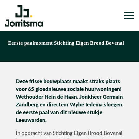
Expertises
Eerste paalmoment Stichting Eigen Brood Bovenal
Service & Onderhoud
Projecten
Deze frisse bouwplaats maakt straks plaats
Nieuws
voor 65 gloednieuwe sociale huurwoningen!
Over ons
Wethouder Hein de Haan, Jonkheer Germain
Zandberg en directeur Wybe Iedema sloegen
Werken bij
de eerste paal van dit nieuwe stukje
Leeuwarden.
In opdracht van Stichting Eigen Brood Bovenal
Wonen