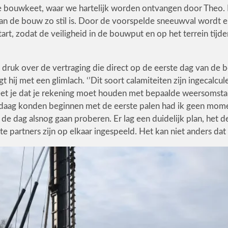
e bouwkeet, waar we hartelijk worden ontvangen door Theo. 
van de bouw zo stil is. Door de voorspelde sneeuwval wordt er 
art, zodat de veiligheid in de bouwput en op het terrein ti
et druk over de vertraging die direct op de eerste dag van d
gt hij met een glimlach. ‘’Dit soort calamiteiten zijn ingecalcul
et je dat je rekening moet houden met bepaalde weersomsta
daag konden beginnen met de eerste palen had ik geen momen
p de dag alsnog gaan proberen. Er lag een duidelijk plan, het d
te partners zijn op elkaar ingespeeld. Het kan niet anders dat 