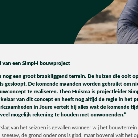
d van een Simpl-i bouwproject
u nog een groot braakliggend terrein. De huizen die ooit 
dels gesloopt. De komende maanden worden gebruikt om 
uwconcept te realiseren. Theo Huisma is projectleider Simp
elaar van dit concept en heeft nog altijd de regie in het p
kzaamheden in Joure vertelt hij alles wat de komende tijd
zoveel mogelijk rekening te houden met omwonenden.’’
slag van het seizoen is gevallen wanneer wij het bouwterrein
s sneeuw, de grond onder ons is glad, maar bovenal valt het op