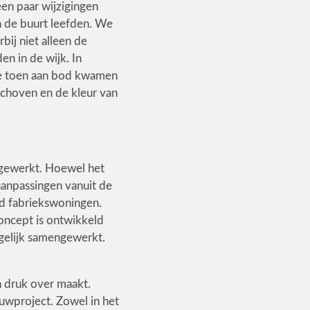
en paar wijzigingen
n de buurt leefden. We
ij niet alleen de
 in de wijk. In
ie toen aan bod kwamen
schoven en de kleur van
t gewerkt. Hoewel het
 aanpassingen vanuit de
ld fabriekswoningen.
concept is ontwikkeld
gelijk samengewerkt.
h druk over maakt.
ouwproject. Zowel in het