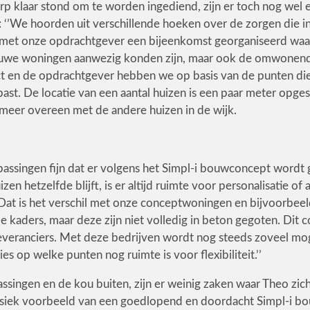
p klaar stond om te worden ingediend, zijn er toch nog wel e
: ‘’We hoorden uit verschillende hoeken over de zorgen die i
t onze opdrachtgever een bijeenkomst georganiseerd waarb
uwe woningen aanwezig konden zijn, maar ook de omwonenden
ct en de opdrachtgever hebben we op basis van de punten d
ast. De locatie van een aantal huizen is een paar meter opge
meer overeen met de andere huizen in de wijk.
anpassingen fijn dat er volgens het Simpl-i bouwconcept word
en hetzelfde blijft, is er altijd ruimte voor personalisatie of
’Dat is het verschil met onze conceptwoningen en bijvoorbee
kaders, maar deze zijn niet volledig in beton gegoten. Dit 
leveranciers. Met deze bedrijven wordt nog steeds zoveel mo
s op welke punten nog ruimte is voor flexibiliteit.’’
ssingen en de kou buiten, zijn er weinig zaken waar Theo zic
klassiek voorbeeld van een goedlopend en doordacht Simpl-i b