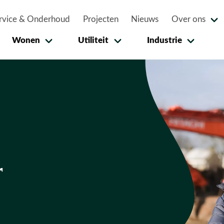
rvice & Onderhoud
Projecten
Nieuws
Over ons
Wonen
Utiliteit
Industrie
r