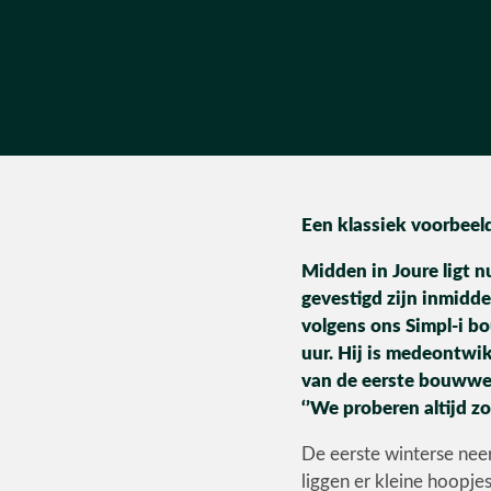
Een klassiek voorbeel
Midden in Joure ligt n
gevestigd zijn inmid
volgens ons Simpl-i bo
uur. Hij is medeontwikk
van de eerste bouwwer
‘’We proberen altijd 
De eerste winterse neer
liggen er kleine hoopje