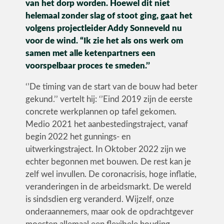
van het dorp worden. Hoewel dit niet
helemaal zonder slag of stoot ging, gaat het
Utiliteit
volgens projectleider Addy Sonneveld nu
Industrie
voor de wind.
“Ik zie het als ons werk
om
samen met alle ketenpartners een
voorspelbaar proces te smeden.’’
‘’De timing van de start van de bouw had beter
gekund.’’ vertelt hij: ‘’Eind 2019 zijn de eerste
CONTACT
concrete werkplannen op tafel gekomen.
Medio 2021 het aanbestedingstraject, vanaf
begin 2022 het gunnings- en
uitwerkingstraject. In Oktober 2022 zijn we
echter begonnen met bouwen. De rest kan je
zelf wel invullen. De coronacrisis, hoge inflatie,
veranderingen in de arbeidsmarkt. De wereld
is sindsdien erg veranderd. Wijzelf, onze
onderaannemers, maar ook de opdrachtgever