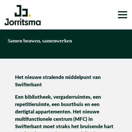
Expertises
Samen bouwen, samenwerken
Service & Onderhoud
Projecten
Het nieuwe stralende middelpunt van
Nieuws
Swifterbant
Over ons
Een bibliotheek, vergaderruimtes, een
Werken bij
repetitieruimte, een buurthuis en een
dertigtal appartementen. Het nieuwe
multifunctionele centrum (MFC) in
Swifterbant moet straks het bruisende hart
Wonen