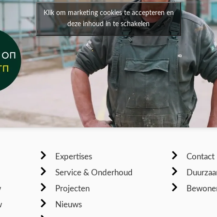
Klik om marketing cookies te accepteren en
deze inhoud in te schakelen
Expertises
Contact
Service & Onderhoud
Duurzaa
w
Projecten
Bewoner
w
Nieuws