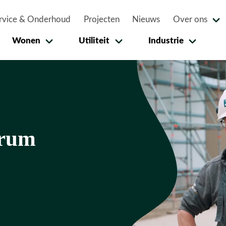
rvice & Onderhoud
Projecten
Nieuws
Over ons
Wonen
Utiliteit
Industrie
trum