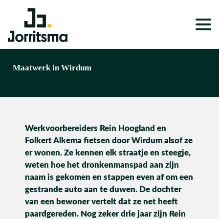
Expertises
Maatwerk in Wirdum
Service & Onderhoud
Projecten
Werkvoorbereiders Rein Hoogland en
Nieuws
Folkert Alkema fietsen door Wirdum alsof ze
Over ons
er wonen. Ze kennen elk straatje en steegje,
weten hoe het dronkenmanspad aan zijn
Werken bij
naam is gekomen en stappen even af om een
gestrande auto aan te duwen. De dochter
van een bewoner vertelt dat ze net heeft
paardgereden. Nog zeker drie jaar zijn Rein
Wonen