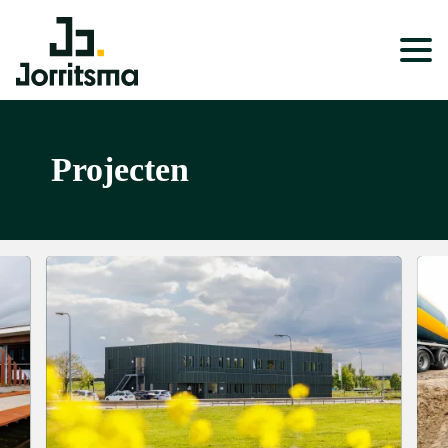
Expertises
Projecten
Service & Onderhoud
Projecten
Nieuws
Over ons
Werken bij
Wonen