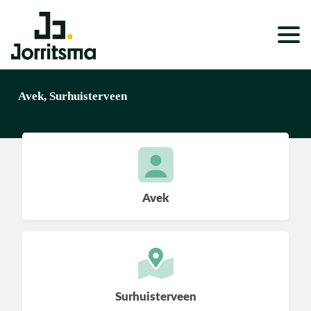
Expertises
Avek, Surhuisterveen
Service & Onderhoud
Projecten
Nieuws
Avek
Over ons
Werken bij
Surhuisterveen
Wonen