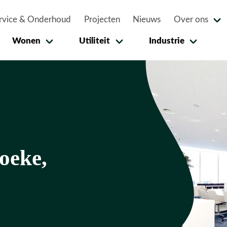
rvice & Onderhoud
Projecten
Nieuws
Over ons
Wonen
Utiliteit
Industrie
oeke,