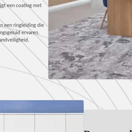
ijgt een coating met
n een ringleiding die
ngsgeluid ervaren.
andveiligheid.