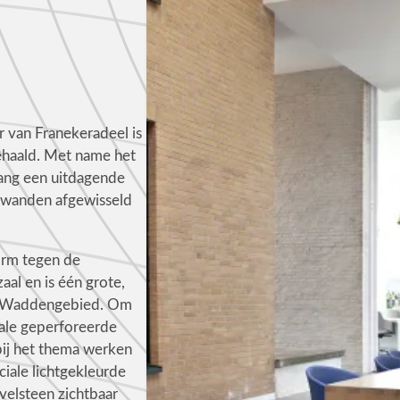
 van Franekeradeel is
gehaald. Met name het
ang een uitdagende
n wanden afgewisseld
vorm tegen de
aal en is één grote,
et Waddengebied. Om
iale geperforeerde
bij het thema werken
iale lichtgekleurde
velsteen zichtbaar