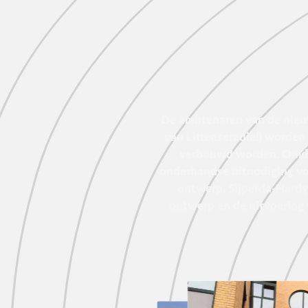
De ambtenaren van de nieu
van Littenseradiel) worden
verbouwd worden. Omda
onderhandse uitnodiging vo
ontwerp, Sijperda-Hardy 
ontwerp en de uitvoering