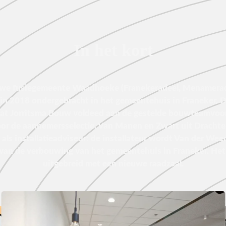
In het kort
we fusiegemeente Waadhoeke (Franekeradeel, Menameradiel
 in 2018 ondergebracht in het gemeentehuis in Franeker. D
t Jorritsma Bouw voldeed aan de gestelde bouwteamvoo
or de aannemersselectie. Van Manen en Zwart uit Drachten
als installatieadviseur: de installateur wordt Van der Wee
 van de verbouwing van het gemeentehuis in Franeker. H
uitgebreid met een nieuwe raadzaal.