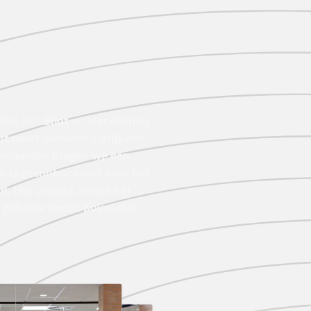
, het Bildt en vier dorpen
it moet hiervoor ingrijpend
rwaarden kregen we een
 is gecontracteerd voor het
rd. Het project omvat het
et gebouw wordt bovendien