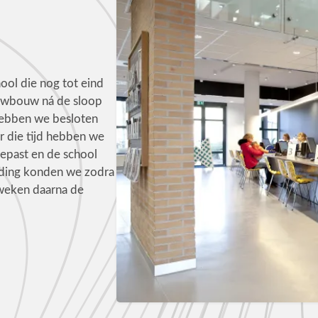
ool die nog tot eind
euwbouw ná de sloop
hebben we besloten
r die tijd hebben we
gepast en de school
ding konden we zodra
 weken daarna de