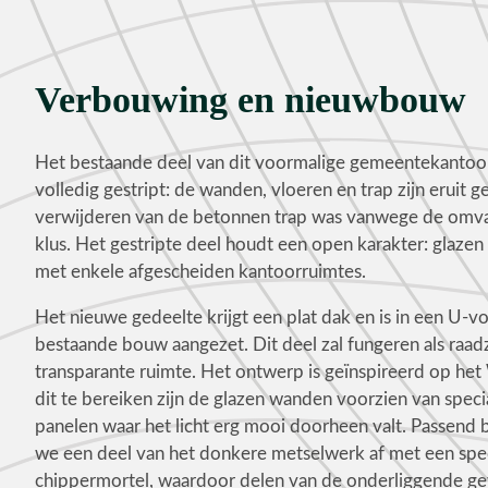
Verbouwing en nieuwbouw
Het bestaande deel van dit voormalige gemeentekantoor
volledig gestript: de wanden, vloeren en trap zijn eruit 
verwijderen van de betonnen trap was vanwege de omv
klus. Het gestripte deel houdt een open karakter: glaze
met enkele afgescheiden kantoorruimtes.
Het nieuwe gedeelte krijgt een plat dak en is in een U-
bestaande bouw aangezet. Dit deel zal fungeren als raadz
transparante ruimte. Het ontwerp is geïnspireerd op h
dit te bereiken zijn de glazen wanden voorzien van spec
panelen waar het licht erg mooi doorheen valt. Passend 
we een deel van het donkere metselwerk af met een spec
chippermortel, waardoor delen van de onderliggende ge