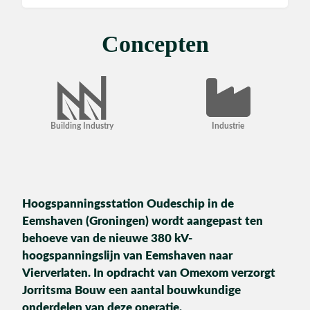
Utiliteit
Concepten
Industrie
Building Industry
Industrie
CONTACT
Hoogspanningsstation Oudeschip in de
Eemshaven (Groningen) wordt aangepast ten
behoeve van de nieuwe 380 kV-
hoogspanningslijn van Eemshaven naar
Vierverlaten. In opdracht van Omexom verzorgt
Jorritsma Bouw een aantal bouwkundige
onderdelen van deze operatie.