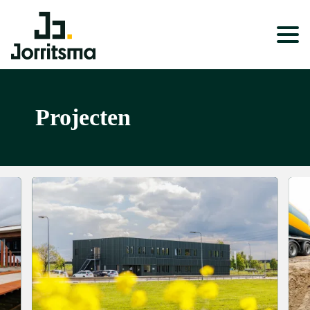
Expertises
Projecten
Service & Onderhoud
Projecten
Nieuws
Over ons
Werken bij
Wonen