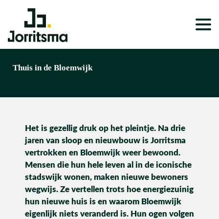
Expertises
Thuis in de Bloemwijk
Service & Onderhoud
Projecten
Het is gezellig druk op het pleintje. Na drie
Nieuws
jaren van sloop en nieuwbouw is Jorritsma
Over ons
vertrokken en Bloemwijk weer bewoond.
Mensen die hun hele leven al in de iconische
Werken bij
stadswijk wonen, maken nieuwe bewoners
wegwijs. Ze vertellen trots hoe energiezuinig
hun nieuwe huis is en waarom Bloemwijk
eigenlijk niets veranderd is. Hun ogen volgen
Wonen