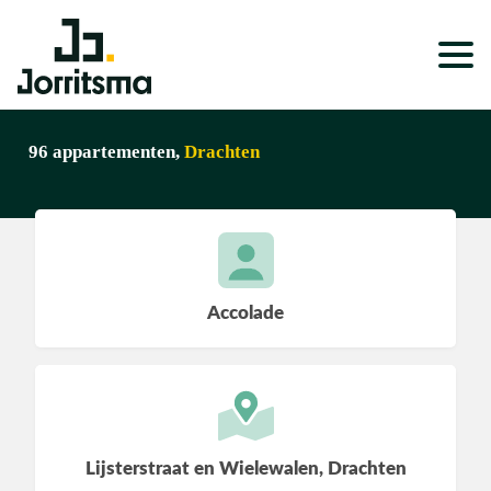
Expertises
96 appartementen,
Drachten
Service & Onderhoud
Projecten
Nieuws
Accolade
Over ons
Werken bij
Lijsterstraat en Wielewalen, Drachten
Wonen