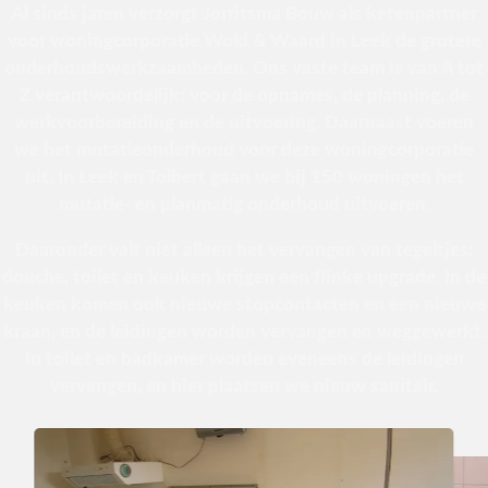
Al sinds jaren verzorgt Jorritsma Bouw als ketenpartner
voor woningcorporatie Wold & Waard in Leek de grotere
onderhoudswerkzaamheden. Ons vaste team is van A tot
Z verantwoordelijk: voor de opnames, de planning, de
werkvoorbereiding en de uitvoering. Daarnaast voeren
we het mutatieonderhoud voor deze woningcorporatie
uit. In Leek en Tolbert gaan we bij 150 woningen het
mutatie- en planmatig onderhoud uitvoeren.
Daaronder valt niet alleen het vervangen van tegeltjes;
douche, toilet en keuken krijgen een flinke upgrade. In de
keuken komen ook nieuwe stopcontacten en een nieuwe
kraan, en de leidingen worden vervangen en weggewerkt.
In toilet en badkamer worden eveneens de leidingen
vervangen, en hier plaatsen we nieuw sanitair.