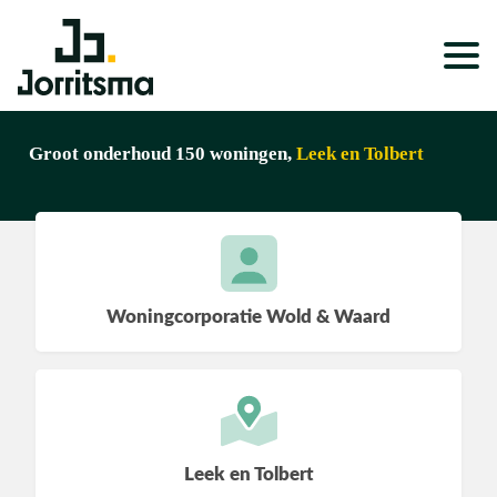
Expertises
Groot onderhoud 150 woningen,
Leek en Tolbert
Service & Onderhoud
Projecten
Nieuws
Woningcorporatie Wold & Waard
Over ons
Werken bij
Leek en Tolbert
Wonen