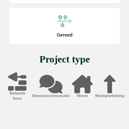
Utiliteit
Industrie
Gereed
Project type
CONTACT
Bestaande
Bewonerscommunicatie
Wonen
Woningverbetering
bouw
In het kort