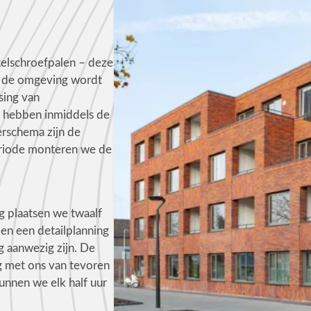
elschroefpalen – deze
or de omgeving wordt
sing van
we hebben inmiddels de
erschema zijn de
riode monteren we de
g plaatsen we twaalf
en een detailplanning
g aanwezig zijn. De
g met ons van tevoren
nnen we elk half uur