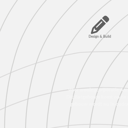
Design & Build
Voor woningcorporatie Acc
Dit flatgebouw komt op de 
gebouw wordt nu in opdra