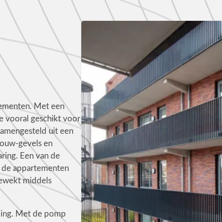
tementen. Met een
e vooral geschikt voor
amengesteld uit een
bouw-gevels en
ring. Een van de
we de appartementen
ewekt middels
ming. Met de pomp