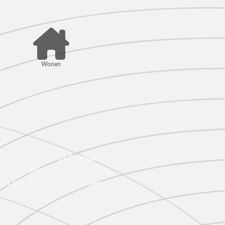
Wonen
htegaalstraat in Drachten.
e door een gasexplosie. Het
an het begin van de zomer