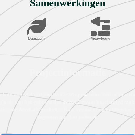
Samenwerkingen
Duurzaam
Nieuwbouw
Projectinformatie
olade bouwt Jorritsma Bouw 38 appartementen aan de Nac
plaats van het gebouw dat in 2015 zwaar beschadigd raakt
cht van Accolade gesloopt. Naar verwachting kunnen we a
beginnen met het heiwerk.