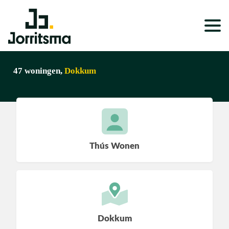
Expertises
47 woningen,
Dokkum
Service & Onderhoud
Projecten
Nieuws
Thús Wonen
Over ons
Werken bij
Dokkum
Wonen