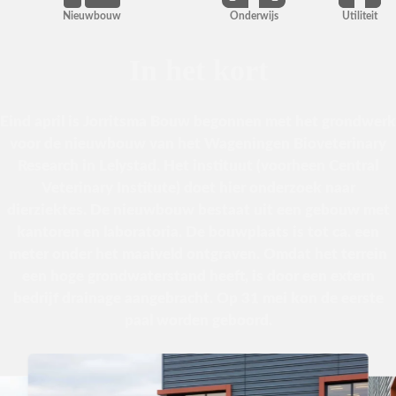
Nieuwbouw
Onderwijs
Utiliteit
In het kort
Eind april is Jorritsma Bouw begonnen met het grondwerk
voor de nieuwbouw van het Wageningen Bioveterinary
Research in Lelystad. Het instituut (voorheen Central
Veterinary Institute) doet hier onderzoek naar
dierziektes. De nieuwbouw bestaat uit een gebouw met
kantoren en laboratoria. De bouwplaats is tot ca. een
meter onder het maaiveld ontgraven. Omdat het terrein
een hoge grondwaterstand heeft, is door een extern
bedrijf drainage aangebracht. Op 31 mei kon de eerste
paal worden geboord.