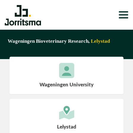
Expertises
Wageningen Bioveterinary Research,
Lelystad
Service & Onderhoud
Projecten
Nieuws
Wageningen University
Over ons
Werken bij
Lelystad
Wonen