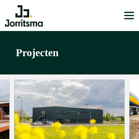
Expertises
Projecten
Service & Onderhoud
Projecten
Nieuws
Over ons
Werken bij
Wonen